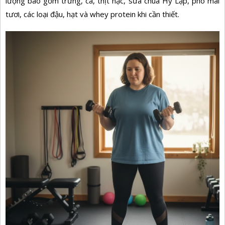
lượng bao gồm trứng, cá, thịt nạc, sữa chua Hy Lạp, phô mai
tươi, các loại đậu, hạt và whey protein khi cần thiết.