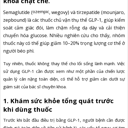
khoa chặt chẽ.
ozempic
Semaglutide (
, wegovy) và tirzepatide (mounjaro,
zepbound) là các thuốc chủ vận thụ thể GLP-1, giúp kiểm
soát cảm giác đói, làm chậm rỗng dạ dày và cải thiện
chuyển hóa glucose. Nhiều nghiên cứu cho thấy, nhóm
thuốc này có thể giúp giảm 10–20% trọng lượng cơ thể ở
người béo phì.
Tuy nhiên, thuốc không thay thế cho lối sống lành mạnh. Việc
sử dụng GLP-1 cần được xem như một phần của chiến lược
quản lý cân nặng toàn diện, có thể hỗ trợ
giảm cân
dưới sự
giám sát của bác sĩ chuyên khoa.
1. Khám sức khỏe tổng quát trước
khi dùng thuốc
Trước khi bắt đầu điều trị bằng
GLP-1, người bệnh cần được
đánh giá toàn diện về tiền sử bệnh lý, các yếu tố nguy cơ tim