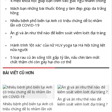
4 mẹo khoa học giúp bạn chìm vào giấc ngủ nhanh chóng
Mách bạn những bài thuốc Đông y làm đẹp giúp da trắng
hồng
Nhiều bệnh phổ biến tại Anh có triệu chứng dễ bị nhầm
lẫn với COVID-19
Ăn gì và ăn như thế nào để kiểm soát viêm loét đại tràng
?
Hành trình 'lột xác' của nữ HLV yoga tại Hà Nội từng liệt
nửa người
5 loại rau củ ăn sống tốt gấp tỷ lần, nấu chín làm mất
chất thậm chí còn gây hại cho cơ thể
BÀI VIẾT CŨ HƠN
Ăn gì và ăn như thế nào để
Nhiều bệnh phổ biến tại Anh có
kiểm soát viêm loét đại tràng ?
triệu chứng dễ bị nhầm lẫn với