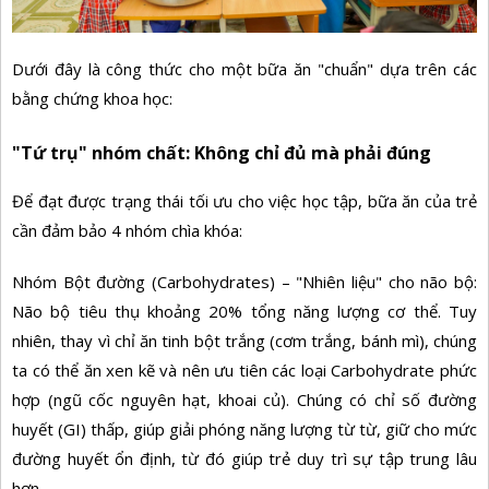
Dưới đây là công thức cho một bữa ăn "chuẩn" dựa trên các
bằng chứng khoa học:
"Tứ trụ" nhóm chất: Không chỉ đủ mà phải đúng
Để đạt được trạng thái tối ưu cho việc học tập, bữa ăn của trẻ
cần đảm bảo 4 nhóm chìa khóa:
Nhóm Bột đường (Carbohydrates) – "Nhiên liệu" cho não bộ:
Não bộ tiêu thụ khoảng 20% tổng năng lượng cơ thể. Tuy
nhiên, thay vì chỉ ăn tinh bột trắng (cơm trắng, bánh mì), chúng
ta có thể ăn xen kẽ và nên ưu tiên các loại Carbohydrate phức
hợp (ngũ cốc nguyên hạt, khoai củ). Chúng có chỉ số đường
huyết (GI) thấp, giúp giải phóng năng lượng từ từ, giữ cho mức
đường huyết ổn định, từ đó giúp trẻ duy trì sự tập trung lâu
hơn.