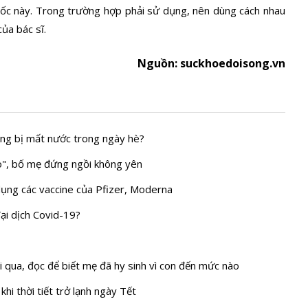
huốc này. Trong trường hợp phải sử dụng, nên dùng cách nhau
của bác sĩ.
Nguồn: suckhoedoisong.vn
ông bị mất nước trong ngày hè?
ào", bố mẹ đứng ngồi không yên
ụng các vaccine của Pfizer, Moderna
đại dịch Covid-19?
ải qua, đọc để biết mẹ đã hy sinh vì con đến mức nào
hi thời tiết trở lạnh ngày Tết