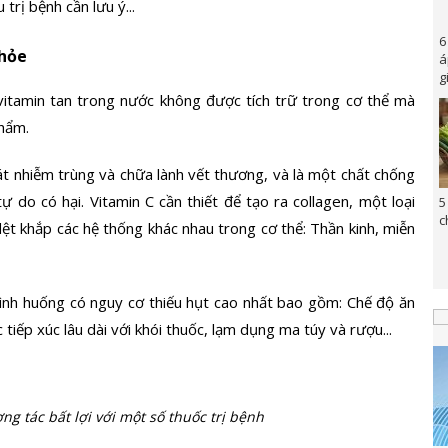
trị bệnh cần lưu ý...
6
khỏe
á
g
i vitamin tan trong nước không được tích trữ trong cơ thể mà
hẩm.
át nhiễm trùng và chữa lành vết thương, và là một chất chống
 do có hại. Vitamin C cần thiết để tạo ra collagen, một loại
5
c
ệt khắp các hệ thống khác nhau trong cơ thể: Thần kinh, miễn
 tình huống có nguy cơ thiếu hụt cao nhất bao gồm: Chế độ ăn
 tiếp xúc lâu dài với khói thuốc, lạm dụng ma túy và rượu...
ng tác bất lợi với một số thuốc trị bệnh