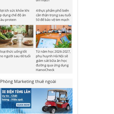
 lợi ích sức khỏe khi
4 thực phẩm phổ biến
p dụng chế độ ăn
cần thận trọng sau tuổi
iàu protein
50 để bảo vệ tim mạch
 loại thức uống tốt
Từ năm học 2026-2027,
ho người sau 60 tuổi
phụ huynh Hà Nội sẽ
giám sát bữa ăn học
đường qua ứng dụng
HanoiCheck