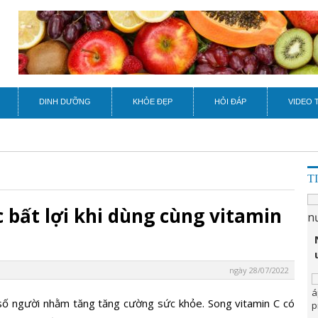
DINH DƯỠNG
KHỎE ĐẸP
HỎI ĐÁP
VIDEO 
T
c bất lợi khi dùng cùng vitamin
ngày 28/07/2022
 số người nhằm tăng tăng cường sức khỏe. Song vitamin C có