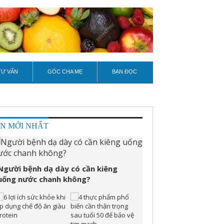
TƯ VẤN
GÓC CHA MẸ
BẠN ĐỌC
IN MỚI NHẤT
Người bệnh dạ dày có cần kiêng
uống nước chanh không?