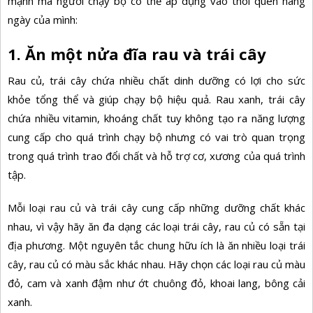
mạnh mà người chạy bộ có thể áp dụng vào thói quen hàng
ngày của mình:
1. Ăn một nửa đĩa rau và trái cây
Rau củ, trái cây chứa nhiều chất dinh dưỡng có lợi cho sức
khỏe tổng thể và giúp chạy bộ hiệu quả. Rau xanh, trái cây
chứa nhiều
vitamin, khoáng chất
tuy không tạo ra năng lượng
cung cấp cho quá trình chạy bộ nhưng có vai trò quan trọng
trong quá trình trao đổi chất và hỗ trợ cơ, xương của quá trình
tập.
Mỗi loại rau củ và trái cây cung cấp những dưỡng chất khác
nhau, vì vậy hãy ăn đa dạng các loại trái cây, rau củ có sẵn tại
địa phương. Một nguyên tắc chung hữu ích là ăn nhiều loại trái
cây, rau củ có màu sắc khác nhau. Hãy chọn các loại rau củ màu
đỏ, cam và xanh đậm như ớt chuông đỏ, khoai lang, bông cải
xanh.