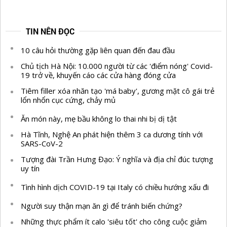
TIN NÊN ĐỌC
10 câu hỏi thường gặp liên quan đến đau đầu
Chủ tịch Hà Nội: 10.000 người từ các 'điểm nóng' Covid-
19 trở về, khuyến cáo các cửa hàng đóng cửa
Tiêm filler xóa nhăn tạo 'má baby', gương mặt cô gái trẻ
lổn nhổn cục cứng, chảy mủ
Ăn món này, mẹ bầu không lo thai nhi bị dị tật
Hà Tĩnh, Nghệ An phát hiện thêm 3 ca dương tính với
SARS-CoV-2
Tượng đài Trần Hưng Đạo: Ý nghĩa và địa chỉ đúc tượng
uy tín
Tình hình dịch COVID-19 tại Italy có chiều hướng xấu đi
Người suy thận mạn ăn gì để tránh biến chứng?
Những thực phẩm ít calo 'siêu tốt' cho công cuộc giảm