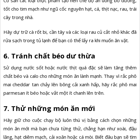
Có sẵn các loại thực phẩm tạo nên chế độ ăn uống bổ dưỡng,
tốt cho tim mạch như ngũ cốc nguyên hạt, cá, thịt nạc, rau, trái
cây trong nhà.
Hãy dự trữ cà rốt bi, cần tây và các loại rau củ cắt nhỏ khác đã
rửa sạch trong tủ lạnh để bạn có thể lấy ra khi muốn ăn vặt.
6. Tránh chất béo dư thừa
Sử dụng nước sốt hoặc nước thịt quá đặc sẽ làm tăng thêm
chất béo và calo cho những món ăn lành mạnh. Thay vì rắc phô
mai cheddar tan chảy lên bông cải xanh hấp, hãy rắc phô mai
parmesan ít béo hoặc vắt một ít chanh lên trên.
7. Thử những món ăn mới
Hãy giữ cho cuộc chạy bộ luôn thú vị bằng cách chọn những
món ăn mới mà bạn chưa từng thử, chẳng hạn như xoài, đậu
lăng, hạt diêm mạch, cải xoăn hoặc cá mòi. Biết đâu bạn sẽ tìm