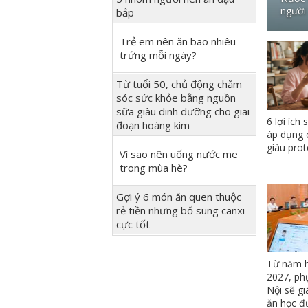
người 
bắp
Trẻ em nên ăn bao nhiêu
trứng mỗi ngày?
Từ tuổi 50, chủ động chăm
sóc sức khỏe bằng nguồn
sữa giàu dinh dưỡng cho giai
6 lợi ích
đoạn hoàng kim
áp dụng 
giàu prot
Vì sao nên uống nước me
trong mùa hè?
Gợi ý 6 món ăn quen thuộc
rẻ tiền nhưng bổ sung canxi
cực tốt
Từ năm h
2027, ph
Nội sẽ g
ăn học đ