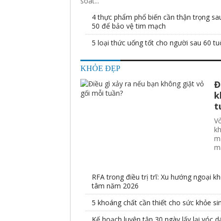
soát...
4 thực phẩm phổ biến cần thận trọng sau
50 để bảo vệ tim mạch
5 loại thức uống tốt cho người sau 60 tu
KHỎE ĐẸP
Đ
k
t
Vỏ
kh
mà
mạ
RFA trong điều trị trĩ: Xu hướng ngoại k
tâm năm 2026
5 khoáng chất cần thiết cho sức khỏe si
Kế hoạch luyện tập 30 ngày lấy lại vóc 