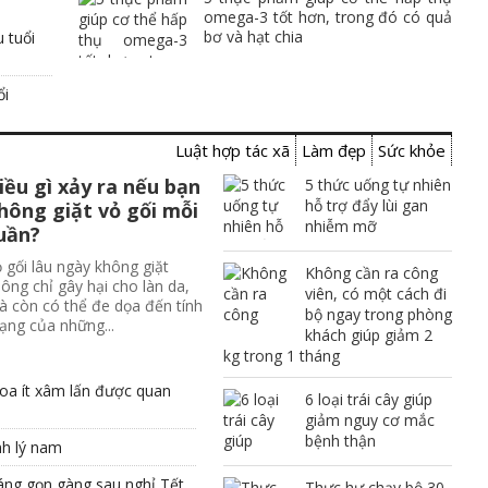
omega-3 tốt hơn, trong đó có quả
bơ và hạt chia
 tuổi
ổi
Luật hợp tác xã
Làm đẹp
Sức khỏe
iều gì xảy ra nếu bạn
5 thức uống tự nhiên
hỗ trợ đẩy lùi gan
hông giặt vỏ gối mỗi
nhiễm mỡ
uần?
 gối lâu ngày không giặt
Không cần ra công
ông chỉ gây hại cho làn da,
viên, có một cách đi
 còn có thể đe dọa đến tính
bộ ngay trong phòng
ng của những...
khách giúp giảm 2
kg trong 1 tháng
hoa ít xâm lấn được quan
6 loại trái cây giúp
giảm nguy cơ mắc
bệnh thận
nh lý nam
dáng gọn gàng sau nghỉ Tết
Thực hư chạy bộ 30