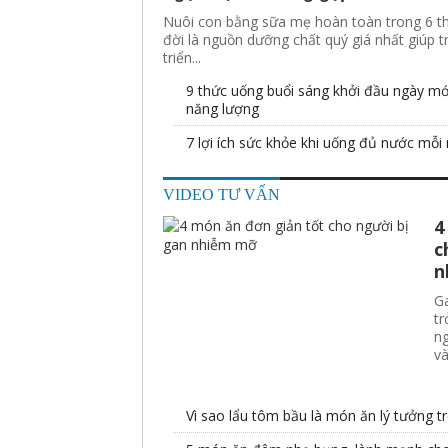
Nuôi con bằng sữa mẹ hoàn toàn trong 6 t
đời là nguồn dưỡng chất quý giá nhất giúp t
triển...
9 thức uống buổi sáng khởi đầu ngày mớ
năng lượng
7 lợi ích sức khỏe khi uống đủ nước mỗi
VIDEO TƯ VẤN
4
c
n
G
tr
ng
và
Vì sao lẩu tôm bầu là món ăn lý tưởng 