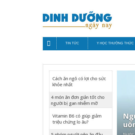
TIN TỨC
Y HỌC THƯỜNG THỨC
Cách ăn ngô có lợi cho sức
khỏe nhất
4 món ăn đơn giản tốt cho
người bị gan nhiễm mỡ
Ngư
Vitamin B6 có giúp giảm
triệu chứng lo âu?
uố
5 nhóm người nên ăn đậu
Nước c