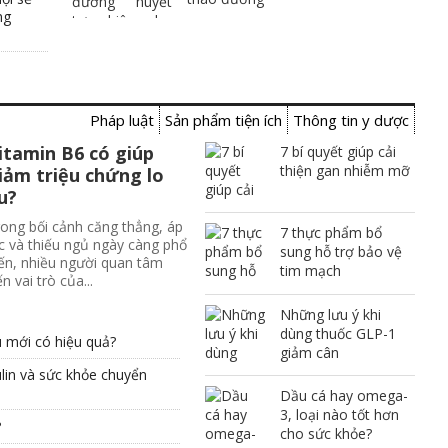
ng
Pháp luật
Sản phẩm tiện ích
Thông tin y dược
itamin B6 có giúp
7 bí quyết giúp cải
thiện gan nhiễm mỡ
iảm triệu chứng lo
u?
ong bối cảnh căng thẳng, áp
7 thực phẩm bổ
c và thiếu ngủ ngày càng phổ
sung hỗ trợ bảo vệ
ến, nhiều người quan tâm
tim mạch
n vai trò của...
Những lưu ý khi
dùng thuốc GLP-1
u mới có hiệu quả?
giảm cân
lin và sức khỏe chuyển
Dầu cá hay omega-
3, loại nào tốt hơn
?
cho sức khỏe?