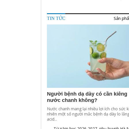
dụng Ha
Sản phẩ
TIN TỨC
Người bệnh dạ dày có cần kiêng
nước chanh không?
Nước chanh mang lại nhiều lợi ích cho sức k
nhiên một số người mắc bệnh dạ dày lo lắn
acid...
Từ năm học 2026-2027, phụ huynh Hà N