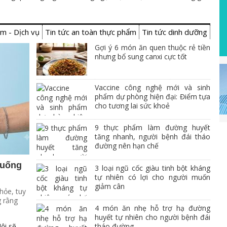
noiCheck
thường gặp
sồi Sherry
m - Dịch vụ
Tin tức an toàn thực phẩm
Tin tức dinh dưỡng
Gợi ý 6 món ăn quen thuộc rẻ tiền
nhưng bổ sung canxi cực tốt
Vaccine công nghệ mới và sinh
phẩm dự phòng hiện đại: Điểm tựa
cho tương lai sức khoẻ
9 thực phẩm làm đường huyết
tăng nhanh, người bệnh đái tháo
đường nên hạn chế
 uống
3 loại ngũ cốc giàu tinh bột kháng
tự nhiên có lợi cho người muốn
giảm cân
hỏe, tuy
g rằng
4 món ăn nhẹ hỗ trợ hạ đường
huyết tự nhiên cho người bệnh đái
tháo đường
ội sẽ