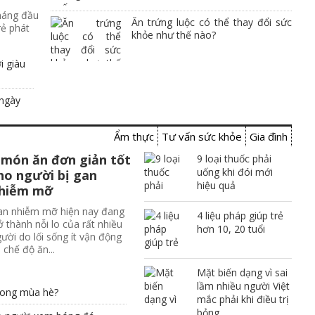
háng đầu
Ăn trứng luộc có thể thay đổi sức
rẻ phát
khỏe như thế nào?
i giàu
 ngày
Ẩm thực
Tư vấn sức khỏe
Gia đình
 món ăn đơn giản tốt
9 loại thuốc phải
uống khi đói mới
ho người bị gan
hiệu quả
hiễm mỡ
an nhiễm mỡ hiện nay đang
4 liệu pháp giúp trẻ
ở thành nỗi lo của rất nhiều
hơn 10, 20 tuổi
ười do lối sống ít vận động
 chế độ ăn...
Mặt biến dạng vì sai
lầm nhiều người Việt
trong mùa hè?
mắc phải khi điều trị
bỏng