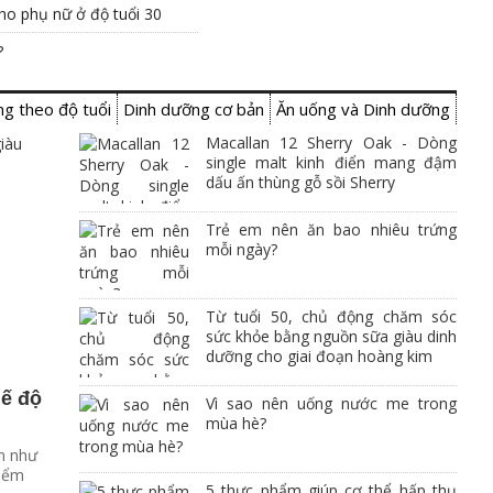
cho phụ nữ ở độ tuổi 30
?
g theo độ tuổi
Dinh dưỡng cơ bản
Ăn uống và Dinh dưỡng
Macallan 12 Sherry Oak - Dòng
single malt kinh điển mang đậm
dấu ấn thùng gỗ sồi Sherry
Trẻ em nên ăn bao nhiêu trứng
mỗi ngày?
Từ tuổi 50, chủ động chăm sóc
sức khỏe bằng nguồn sữa giàu dinh
dưỡng cho giai đoạn hoàng kim
hế độ
Vì sao nên uống nước me trong
mùa hè?
ch như
kiểm
5 thực phẩm giúp cơ thể hấp thụ