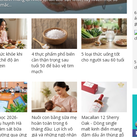
mắc...
6
á
g
 sức khỏe khi
4 thực phẩm phổ biến
5 loại thức uống tốt
chế độ ăn
cần thận trọng sau
cho người sau 60 tuổi
5
ein
tuổi 50 để bảo vệ tim
c
mạch
ọc 2026-
Nuôi con bằng sữa mẹ
Macallan 12 Sherry
ụ huynh Hà
hoàn toàn trong 6
Oak - Dòng single
iám sát bữa
tháng đầu: Lợi ích vô
malt kinh điển mang
ường qua ứng
giá và những ngộ nhận
đậm dấu ấn thùng gỗ