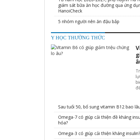
giám sát bữa ăn học đường qua ứng dụ
HanoiCheck
5 nhóm người nên ăn đậu bắp
Y HỌC THƯỜNG THỨC
V
g
â
Tr
lự
bi
đế
Sau tuổi 50, bổ sung vitamin B12 bao lâ
Omega-7 có giúp cải thiện đề kháng insu
hóa?
Omega-3 có giúp cải thiện kháng insulin