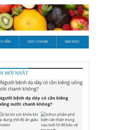
TƯ VẤN
GÓC CHA MẸ
BẠN ĐỌC
IN MỚI NHẤT
Người bệnh dạ dày có cần kiêng
uống nước chanh không?