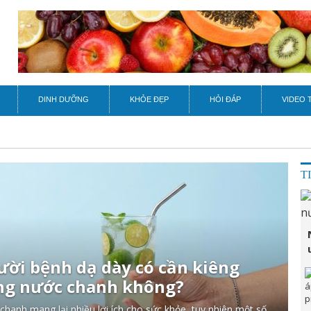
DINH DƯỠNG
KHỎE ĐẸP
HỎI ĐÁP
VIDEO 
T
ời bệnh dạ dày có cần kiêng
ng nước chanh không?
hanh mang lại nhiều lợi ích cho sức khỏe, tuy nhiên một số