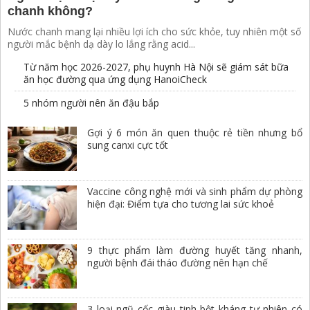
chanh không?
Nước chanh mang lại nhiều lợi ích cho sức khỏe, tuy nhiên một số
người mắc bệnh dạ dày lo lắng rằng acid...
Từ năm học 2026-2027, phụ huynh Hà Nội sẽ giám sát bữa
ăn học đường qua ứng dụng HanoiCheck
5 nhóm người nên ăn đậu bắp
Gợi ý 6 món ăn quen thuộc rẻ tiền nhưng bổ
sung canxi cực tốt
Vaccine công nghệ mới và sinh phẩm dự phòng
hiện đại: Điểm tựa cho tương lai sức khoẻ
9 thực phẩm làm đường huyết tăng nhanh,
người bệnh đái tháo đường nên hạn chế
3 loại ngũ cốc giàu tinh bột kháng tự nhiên có